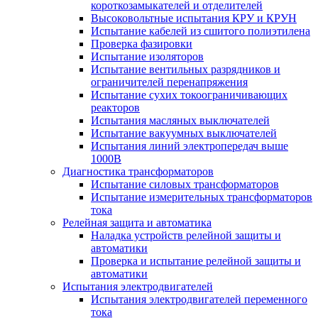
короткозамыкателей и отделителей
Высоковольтные испытания КРУ и КРУН
Испытание кабелей из сшитого полиэтилена
Проверка фазировки
Испытание изоляторов
Испытание вентильных разрядников и
ограничителей перенапряжения
Испытание сухих токоограничивающих
реакторов
Испытания масляных выключателей
Испытание вакуумных выключателей
Испытания линий электропередач выше
1000В
Диагностика трансформаторов
Испытание силовых трансформаторов
Испытание измерительных трансформаторов
тока
Релейная защита и автоматика
Наладка устройств релейной защиты и
автоматики
Проверка и испытание релейной защиты и
автоматики
Испытания электродвигателей
Испытания электродвигателей переменного
тока