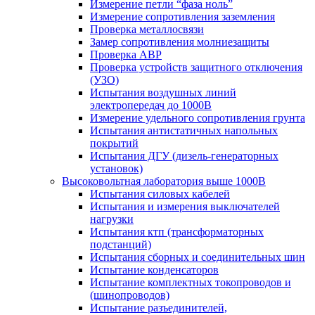
Измерение петли “фаза ноль”
Измерение сопротивления заземления
Проверка металлосвязи
Замер сопротивления молниезащиты
Проверка АВР
Проверка устройств защитного отключения
(УЗО)
Испытания воздушных линий
электропередач до 1000В
Измерение удельного сопротивления грунта
Испытания антистатичных напольных
покрытий
Испытания ДГУ (дизель-генераторных
установок)
Высоковольтная лаборатория выше 1000В
Испытания силовых кабелей
Испытания и измерения выключателей
нагрузки
Испытания ктп (трансформаторных
подстанций)
Испытания сборных и соединительных шин
Испытание конденсаторов
Испытание комплектных токопроводов и
(шинопроводов)
Испытание разъединителей,