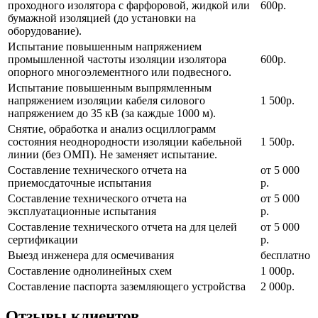
проходного изолятора с фарфоровой, жидкой или
600р.
бумажной изоляцией (до установки на
оборудование).
Испытание повышенным напряжением
промышленной частоты изоляции изолятора
600р.
опорного многоэлементного или подвесного.
Испытание повышенным выпрямленным
напряжением изоляции кабеля силового
1 500р.
напряжением до 35 кВ (за каждые 1000 м).
Снятие, обработка и анализ осциллограмм
состояния неоднородности изоляции кабельной
1 500р.
линии (без ОМП). Не заменяет испытание.
Составление технического отчета на
от 5 000
приемосдаточные испытания
р.
Составление технического отчета на
от 5 000
эксплуатационные испытания
р.
Составление технического отчета на для целей
от 5 000
сертификации
р.
Выезд инженера для осмечивания
бесплатно
Составление однолинейных схем
1 000р.
Составление паспорта заземляющего устройства
2 000р.
Отзывы клиентов